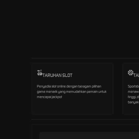
TARUHAN SLOT
TA
Penyedia slot online dengan beragam pilihan
Sportsb
game menarik yang memudahkan pemain untuk
menawar
mencapai jackpot
tinggi,
banyak 