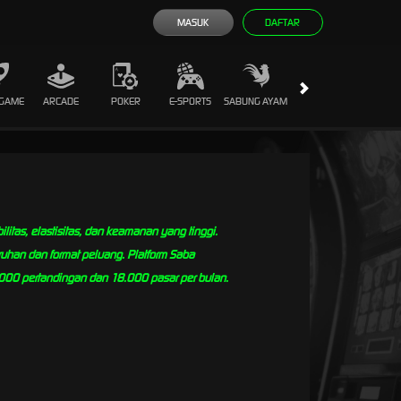
MASUK
DAFTAR
 GAME
ARCADE
POKER
E-SPORTS
SABUNG AYAM
PROMOSI
litas, elastisitas, dan keamanan yang tinggi.
ruhan dan format peluang. Platform Saba
5000 pertandingan dan 18.000 pasar per bulan.