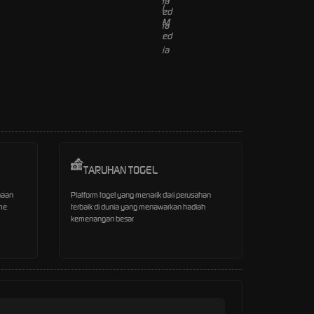
TARUHAN TOGEL
haan
Platform togel yang menarik dari perusahan
ame
terbaik di dunia yang menawarkan hadiah
kemenangan besar