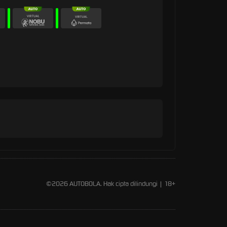
©2026 AUTOBOLA. Hak cipta dilindungi | 18+