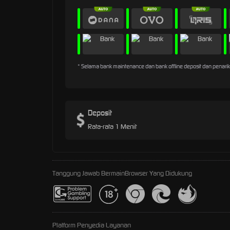
* Selama bank maintenance dan bank offline deposit dan penarik
Deposit
Rata-rata 1 Menit
Tanggung Jawab Bermain
Browser Yang Didukung
Platform Penyedia Layanan