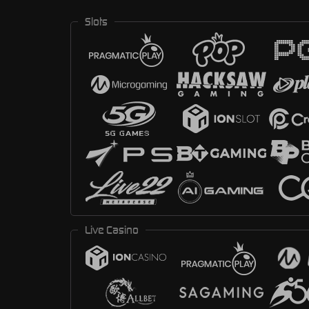
Slots
Live Casino