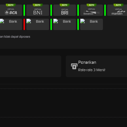
an tidak dapat diproses
Penarikan
Rata-rata 3 Menit