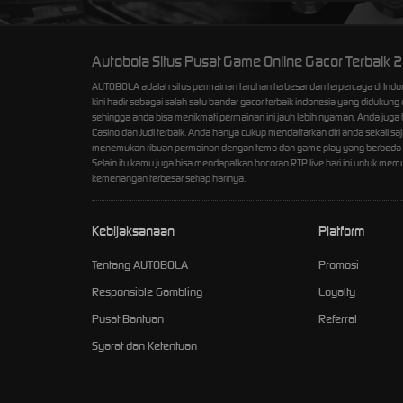
Autobola Situs Pusat Game Online Gacor Terbaik
AUTOBOLA adalah situs permainan taruhan terbesar dan terpercaya di Indone
kini hadir sebagai salah satu bandar gacor terbaik indonesia yang diduku
sehingga anda bisa menikmati permainan ini jauh lebih nyaman. Anda juga b
Casino dan Judi terbaik. Anda hanya cukup mendaftarkan diri anda sekali 
menemukan ribuan permainan dengan tema dan game play yang berbeda-beda
Selain itu kamu juga bisa mendapatkan bocoran RTP live hari ini untuk m
kemenangan terbesar setiap harinya.
Kebijaksanaan
Platform
Tentang AUTOBOLA
Promosi
Responsible Gambling
Loyalty
Pusat Bantuan
Referral
Syarat dan Ketentuan