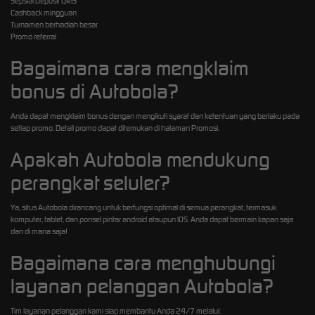
Sepsial Deposit QRIS
Cashback mingguan
Turnamen berhadiah besar
Promo referral
Bagaimana cara mengklaim
bonus di Autobola?
Anda dapat mengklaim bonus dengan mengikuti syarat dan ketentuan yang berlaku pada
setiap promo. Detail promo dapat ditemukan di halaman Promosi.
Apakah Autobola mendukung
perangkat seluler?
Ya, situs Autobola dirancang untuk berfungsi optimal di semua perangkat, termasuk
komputer, tablet, dan ponsel pintar android ataupun IOS. Anda dapat bermain kapan saja
dan di mana saja!
Bagaimana cara menghubungi
layanan pelanggan Autobola?
Tim layanan pelanggan kami siap membantu Anda 24/7 melalui: