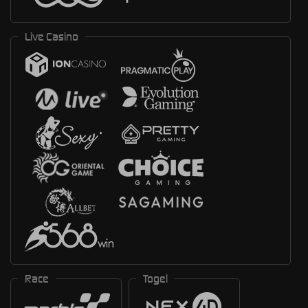
Live Casino
Race
Togel