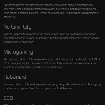
PG Soft merupakan provider slot yang sangat menakjubkan dalam pengembangan
gamenya. Game yang di tawarkan oleh provider ini memiliki kualtias grafis dan animasi
yang sangat memanjakan mata. Sensasi permainan kamu akan lebih seru jika bermain di
provider ini.
No Limit City
No Limit City adalah satu pelopor dan pengembang game slot dari terbaik yang sangat
popular di Indonesia. Provider ini selalu mengembangkan teknologi game slotnya menjadi
lebih baik dari masa ke masa.
Microgaming
Mircrogaming adalah salah saru provider yang sudah sangat lama berdiri yaitu sejak 1994
dalam mengembangkan permainan salot. Game slot yang di tawarkan oleh provider ini
tergolong sangat unik dan berbeda dari provider lainnya.
Habanero
Habanero adalah salah satu top provider slot yang paling di Minati di Indonesia. Game yang
di sediakan sering masuk kedalam top game popular di Autobola.
CQ9