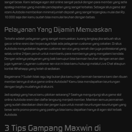
sangat besar. Kami sebagai agen slot online sangat peduli dengan para member yang setia
apalagi member yang memiliki pendapatan yang sangat terbatas. Sebagai situs game slot
resmi Autobola memberikan minimal jumlah deposit yang sangat terjangkau mulai dari Rp.
10.000 saja dan kamu sudah bisa memulai taruhan dengan bebas.
Pelayanan Yang Dijamin Memuaskan
Terkahir adalah pelayanan yang sangat memuaskan, kurang lengkap jika sebuah situs
gacor online resmi dan terpercaya tidak ada pelayanan customer yang cekatan. Di situs
Autobola menyediakan layanan customer service yang ramah dan juga professional yang
selalu online 24jam penuh untuk membantu para membernya yang mengalami kendala.
Dengan adanya pelayanan yang baik kamupun bisa bermain taruhan dengan aman dan
juga nyaman. Layanan customer service ini bisa kamu hubungi melalui Live Chat ataupun
kontak Whatsapp yang terlah di sediakan.
Bagaimana ? Sudah tidak ragu lagi bukan jika kamu ingin bermain bersama kami dan ribuan
member lainnya di situs game online Autobola? Kamu bisa mendapatkan keuntungan
dengan begitu mudahnya di situs ini.
Jadi apalagi yang harus kamu pikirkan sekarang? Saatnya mengunjungi situs game slot
online Autobola resmi dan daftar langsung menjadi member. Mainkan semua permainan
yang sudah disediakan disini dan jangan lupa untuk meraih keuntungan-keuntungan yang
besar serta promo-promo yang pastinya bisa kamu dapatkan hanya di agen slot terbaik
Autobola.
3 Tips Gampang Maxwin di