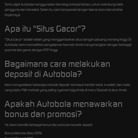
Tentu saja! Autobola menggunakan teknologi enkripsi terbaru untuk melindungi data
pengguna dan transaksi. Selain itu, kami beroperasi dengan lisensi resmi dari otoritas
terpercaya.
Apa itu "Situs Gacor"?
"Situs Gacor" adalah istilah yang menggambarkan situs dengan peluang menang tinggi. Di
Autobola, kami memastikan pengalaman bermain Anda menyenangkan dengan berbagai
promosi dan game dengan RTP tinggi.
Bagaimana cara melakukan
deposit di Autobola?
Kami menyediakan beberapa metode deposit, termasuk transfer bank, e-wallet, dan mata
uang kripto. Pilih metode yang paling nyaman bagi Anda di menu Deposit di akun Anda.
Apakah Autobola menawarkan
bonus dan promosi?
Ya, kami memiliki berbagai bonus dan promosi menarik, seperti:
Bonus Member Baru 50%