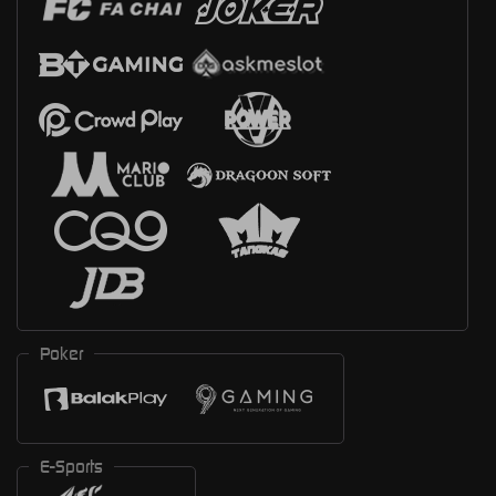
Poker
E-Sports