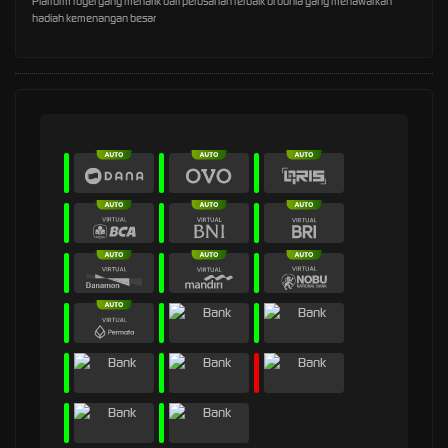
Platform togel yang menarik dari perusahan terbaik di dunia yang menawarkan
hadiah kemenangan besar