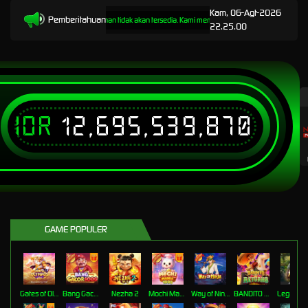
Kam, 06-Agt-2026
Pemberitahuan
, PP Virtual Sports permainan tidak akan tersedia. Kami memohon maaf atas ketidaknyamanan ya
22.25.00
IDR
12,695,539,870
T
GAME POPULER
Gates of Olympus POP
Bang Gacor 1000
Nezha 2
Mochi Mania 1000
Way of Ninja
BANDITO RETURNS