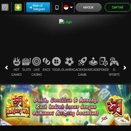
Main di
MASUK
DAFTAR
Telegram
HOT
SLOTS
LIVE
RACE
TOGEL
OLAHRAGA
CRASH
ARCADE
POKER
E-
SABUN
GAMES
CASINO
GAME
SPORTS
AYAM