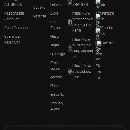
AUTOBOLA
Games
7889123
pp
Loyalty
Responsible
Slots
https://ww
Instagra
Referral
Gambling
w.facebook.c
m
Live
om/autobol
Pusat Bantuan
Casino
Facebo
a168
ok
Syarat dan
Race
https://ww
Ketentuan
Twitter
Togel
w.instagram.
com/autobol
Olahraga
a/
Crash
https://x.co
Game
m/autobola
Arcade
_ofc
Poker
E-Sports
Sabung
Ayam