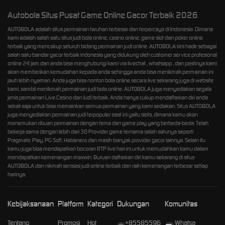
Autobola Situs Pusat Game Online Gacor Terbaik 2026
AUTOBOLA adalah situs permainan taruhan terbesar dan terpercaya di Indonesia. Dimana
kami adalah salah satu situs judi bola online, casino online, game slot dan poker online
terbaik yang mencakup seluruh bidang permainan judi online. AUTOBOLA kini hadir sebagai
salah satu bandar gacor terbaik indonesia yang didukung oleh customer service profesional
online 24 jam dan anda bisa menghubungi kami via livechat , whatsapp , dan pastinya kami
akan memberikan kemudahan kepada anda sehingga anda bisa menikmati permainan ini
jauh lebih nyaman. Anda juga bisa nonton bola online secara live sekarang juga di website
kami, sambil menikmati permainan judi bola online. AUTOBOLA juga menyediakan segala
jenis permainan Live Casino dan Judi terbaik. Anda hanya cukup mendaftarkan diri anda
sekali saja untuk bisa memainkan semua permainan yang kami sediakan. Situs AUTOBOLA
juga menyediakan permainan judi terpopuler saat ini yaitu slots, dimana kamu akan
menemukan ribuan permainan dengan tema dan game play yang berbeda-beda. Telah
bekerja sama dengan lebih dari 30 Provider game ternama salah satunya seperti
Pragmatic Play, PG Soft, Habanero dan masih banyak provider gacor lainnya. Selain itu
kamu juga bisa mendapatkan bocoran RTP live hari ini untuk memudahkan kamu dalam
mendapatkan kemenangan maxwin. Buruan daftarkan diri kamu sekarang di situs
AUTOBOLA dan nikmati sensasi judi online terbaik dan raih kemenangan terbesar setiap
harinya.
Kebijaksanaan
Platform
Kategori
Dukungan
Komunitas
Tentang
Promosi
Hot
+85585596
Whatsa