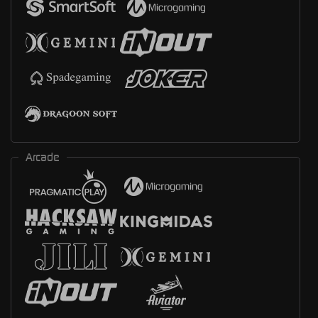
Arcade