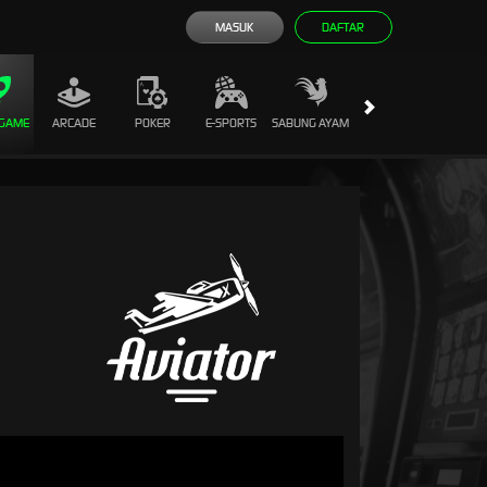
MASUK
DAFTAR
 GAME
ARCADE
POKER
E-SPORTS
SABUNG AYAM
PROMOSI