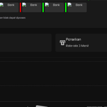
an tidak dapat diproses
Penarikan
Rata-rata 3 Menit