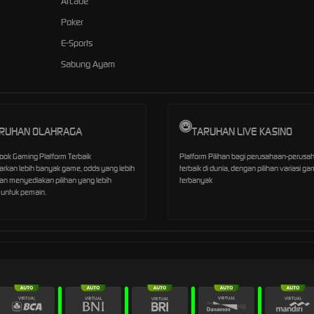
Arcade
Poker
E-Sports
Sabung Ayam
RUHAN OLAHRAGA
TARUHAN LIVE KASINO
ook Gaming Platform Terbaik
Platform Pilihan bagi perusahaan-perusa
kan lebih banyak game, odds yang lebih
terbaik di dunia, dengan pilihan variasi g
 dan menyediakan pilihan yang lebih
terbanyak
untuk pemain.