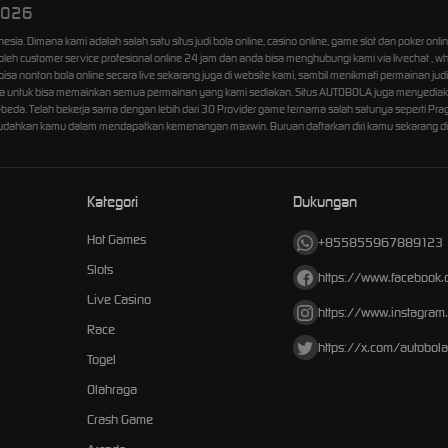
 2026
sia. Dimana kami adalah salah satu situs judi bola online, casino online, game slot dan poker o
ng oleh customer service profesional online 24 jam dan anda bisa menghubungi kami via livechat
isa nonton bola online secara live sekarang juga di website kami, sambil menikmati permainan j
saja untuk bisa memainkan semua permainan yang kami sediakan. Situs AUTOBOLA juga menyediakan 
. Telah bekerja sama dengan lebih dari 30 Provider game ternama salah satunya seperti Pragma
emudahkan kamu dalam mendapatkan kemenangan maxwin. Buruan daftarkan diri kamu sekarang di si
Kategori
Dukungan
Hot Games
+855855967889123
Slots
https://www.facebook
Live Casino
https://www.instagram
Race
https://x.com/autobola
Togel
Olahraga
Crash Game