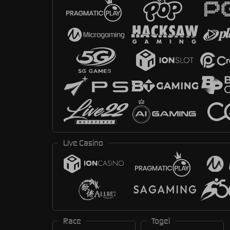
Live Casino
Race
Togel