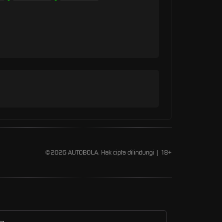
©2026 AUTOBOLA. Hak cipta dilindungi | 18+