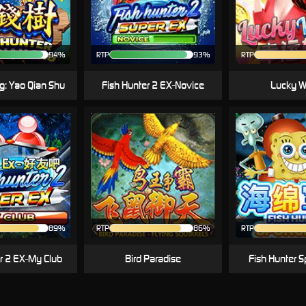
94%
RTP
93%
RTP
g: Yao Qian Shu
Fish Hunter 2 EX-Novice
Lucky W
89%
RTP
86%
RTP
r 2 EX-My Club
Bird Paradise
Fish Hunter 