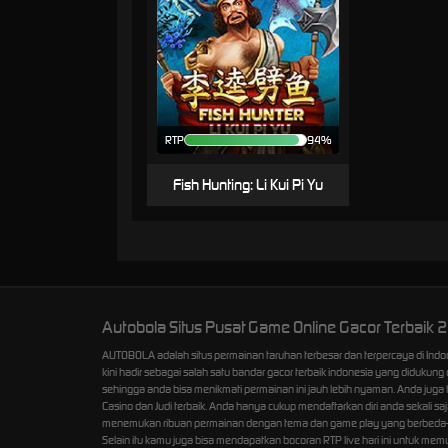
RTP
94%
Fish Hunting: Li Kui Pi Yu
Autobola Situs Pusat Game Online Gacor Terbaik
AUTOBOLA adalah situs permainan taruhan terbesar dan terpercaya di Indone
kini hadir sebagai salah satu bandar gacor terbaik indonesia yang diduku
sehingga anda bisa menikmati permainan ini jauh lebih nyaman. Anda juga b
Casino dan Judi terbaik. Anda hanya cukup mendaftarkan diri anda sekali 
menemukan ribuan permainan dengan tema dan game play yang berbeda-beda
Selain itu kamu juga bisa mendapatkan bocoran RTP live hari ini untuk m