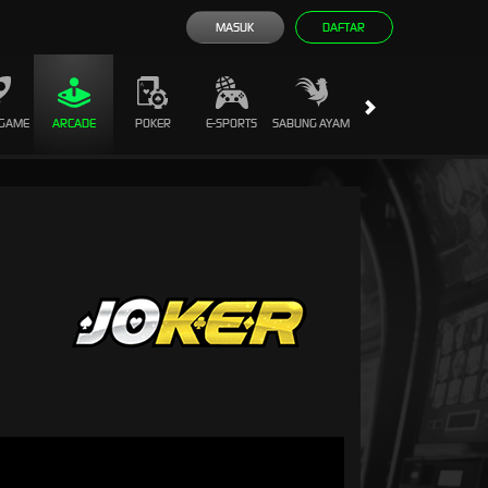
MASUK
DAFTAR
 GAME
ARCADE
POKER
E-SPORTS
SABUNG AYAM
PROMOSI